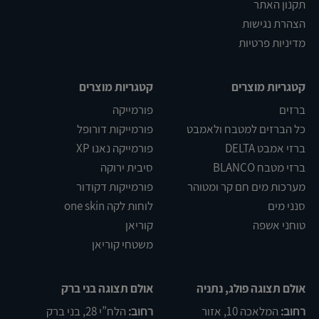
תקנון האתר
הצהרת נגישות
מדיניות פרטיות
קטגריות מוצרים
קטגריות מוצרים
ברזים
פורמייקה
כל הברזים למטבח ולאמבט
פורמייקות דורופל
ברזי אמבט DELTA
פורמייקה נאנו XP
ברזי מטבח BLANCO
סיבית ירוקה
מערכות מים חם קר ומטוהר
פורמייקות דקודור
סנני מים
לוחות לקה one skin
טוחני אשפה
קוריאן
משטחי קוריאן
אולם תצוגה פולג, נתניה
אולם תצוגה בני ברק
רחוב:
המלאכה 10, אזור
רחוב:
הלח”י 28, בני ברק