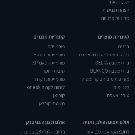
תקנון האתר
הצהרת נגישות
מדיניות פרטיות
קטגריות מוצרים
קטגריות מוצרים
ברזים
פורמייקה
כל הברזים למטבח ולאמבט
פורמייקות דורופל
ברזי אמבט DELTA
פורמייקה נאנו XP
ברזי מטבח BLANCO
סיבית ירוקה
מערכות מים חם קר ומטוהר
פורמייקות דקודור
סנני מים
לוחות לקה one skin
טוחני אשפה
קוריאן
משטחי קוריאן
אולם תצוגה פולג, נתניה
אולם תצוגה בני ברק
רחוב:
המלאכה 10, אזור
רחוב:
הלח”י 28, בני ברק